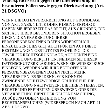
Widerspruchsrecht gegen die Datenerhebung in
besonderen Fällen sowie gegen Direktwerbung (Art.
21 DSGVO)
WENN DIE DATENVERARBEITUNG AUF GRUNDLAGE
VON ART. 6 ABS. 1 LIT. E ODER F DSGVO ERFOLGT,
HABEN SIE JEDERZEIT DAS RECHT, AUS GRÜNDEN, DIE
SICH AUS IHRER BESONDEREN SITUATION ERGEBEN,
GEGEN DIE VERARBEITUNG IHRER
PERSONENBEZOGENEN DATEN WIDERSPRUCH
EINZULEGEN; DIES GILT AUCH FÜR EIN AUF DIESE
BESTIMMUNGEN GESTÜTZTES PROFILING. DIE
JEWEILIGE RECHTSGRUNDLAGE, AUF DENEN EINE
VERARBEITUNG BERUHT, ENTNEHMEN SIE DIESER
DATENSCHUTZERKLÄRUNG. WENN SIE WIDERSPRUCH
EINLEGEN, WERDEN WIR IHRE BETROFFENEN
PERSONENBEZOGENEN DATEN NICHT MEHR
VERARBEITEN, ES SEI DENN, WIR KÖNNEN
ZWINGENDE SCHUTZWÜRDIGE GRÜNDE FÜR DIE
VERARBEITUNG NACHWEISEN, DIE IHRE INTERESSEN,
RECHTE UND FREIHEITEN ÜBERWIEGEN ODER DIE
VERARBEITUNG DIENT DER GELTENDMACHUNG,
AUSÜBUNG ODER VERTEIDIGUNG VON
RECHTSANSPRÜCHEN (WIDERSPRUCH NACH ART. 21
ABS. 1 DSGVO).